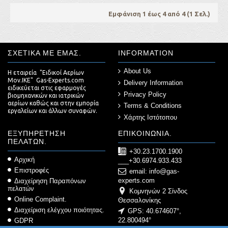
Εμφάνιση 1 έως 4 από 4 (1 Σελ.)
ΣΧΕΤΙΚΆ ΜΕ ΕΜΆΣ.
INFORMATION
About Us
Η εταιρεία "Ειδικοί Αερίων
Μον.ΙΚΕ" Gas-Experts.com
Delivery Information
ειδικεύεται στις εφαρμογές
Privacy Policy
βιομηχανικών και ιατρικών
αερίων καθώς και στην εμπορία
Terms & Conditions
εργαλείων και άλλων συναφών.
Χάρτης Ιστότοπου
ΕΞΥΠΗΡΈΤΗΣΗ
ΕΠΙΚΟΙΝΩΝΊΑ.
ΠΕΛΑΤΏΝ.
+30.23.1700.1900
Αρχική
___+30.6974.933.433
Επιστροφές
email: info@gas-
experts.com
Διαχείρηση Παραπόνων
πελατών
Κομνηνών 2 Σίνδος
Online Complaint.
Θεσσαλονίκης
Διαχείριση ελέγχου ποιότητας.
GPS: 40.674607°,
22.800494°
GDPR