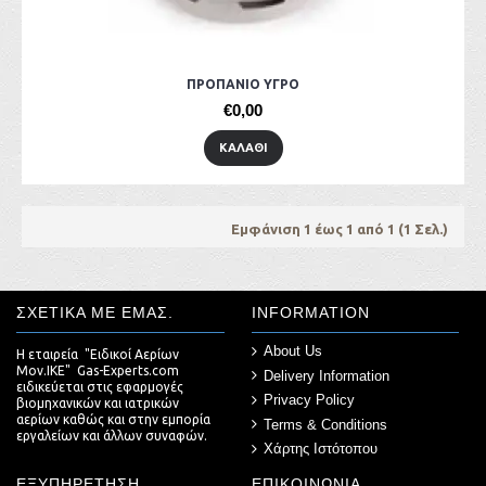
ΠΡΟΠΑΝΙΟ ΥΓΡΟ
€0,00
ΚΑΛΆΘΙ
Εμφάνιση 1 έως 1 από 1 (1 Σελ.)
ΣΧΕΤΙΚΆ ΜΕ ΕΜΆΣ.
INFORMATION
About Us
Η εταιρεία "Ειδικοί Αερίων
Μον.ΙΚΕ" Gas-Experts.com
Delivery Information
ειδικεύεται στις εφαρμογές
Privacy Policy
βιομηχανικών και ιατρικών
αερίων καθώς και στην εμπορία
Terms & Conditions
εργαλείων και άλλων συναφών.
Χάρτης Ιστότοπου
ΕΞΥΠΗΡΈΤΗΣΗ
ΕΠΙΚΟΙΝΩΝΊΑ.