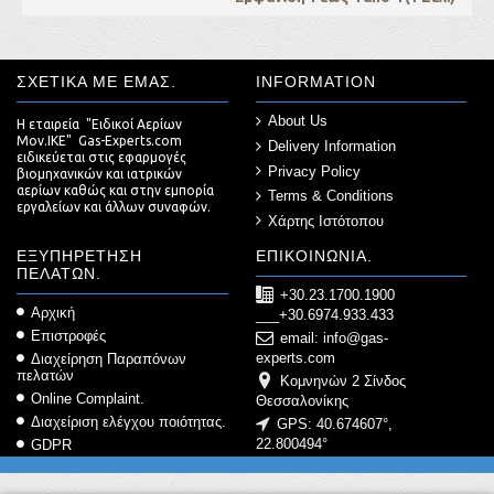
ΣΧΕΤΙΚΆ ΜΕ ΕΜΆΣ.
INFORMATION
About Us
Η εταιρεία "Ειδικοί Αερίων
Μον.ΙΚΕ" Gas-Experts.com
Delivery Information
ειδικεύεται στις εφαρμογές
Privacy Policy
βιομηχανικών και ιατρικών
αερίων καθώς και στην εμπορία
Terms & Conditions
εργαλείων και άλλων συναφών.
Χάρτης Ιστότοπου
ΕΞΥΠΗΡΈΤΗΣΗ
ΕΠΙΚΟΙΝΩΝΊΑ.
ΠΕΛΑΤΏΝ.
+30.23.1700.1900
Αρχική
___+30.6974.933.433
Επιστροφές
email: info@gas-
experts.com
Διαχείρηση Παραπόνων
πελατών
Κομνηνών 2 Σίνδος
Online Complaint.
Θεσσαλονίκης
Διαχείριση ελέγχου ποιότητας.
GPS: 40.674607°,
22.800494°
GDPR