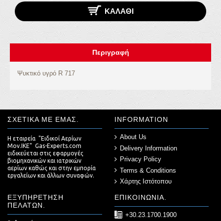
ΚΑΛΆΘΙ
Περιγραφή
Ψυκτικό υγρό R 717
ΣΧΕΤΙΚΆ ΜΕ ΕΜΆΣ.
INFORMATION
About Us
Η εταιρεία "Ειδικοί Αερίων
Μον.ΙΚΕ" Gas-Experts.com
Delivery Information
ειδικεύεται στις εφαρμογές
Privacy Policy
βιομηχανικών και ιατρικών
αερίων καθώς και στην εμπορία
Terms & Conditions
εργαλείων και άλλων συναφών.
Χάρτης Ιστότοπου
ΕΞΥΠΗΡΈΤΗΣΗ
ΕΠΙΚΟΙΝΩΝΊΑ.
ΠΕΛΑΤΏΝ.
+30.23.1700.1900