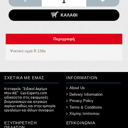
-
+
ΚΑΛΆΘΙ
Περιγραφή
Ψυκτικό υγρό R 134a
ΣΧΕΤΙΚΆ ΜΕ ΕΜΆΣ.
INFORMATION
About Us
Η εταιρεία "Ειδικοί Αερίων
Μον.ΙΚΕ" Gas-Experts.com
Delivery Information
ειδικεύεται στις εφαρμογές
Privacy Policy
βιομηχανικών και ιατρικών
αερίων καθώς και στην εμπορία
Terms & Conditions
εργαλείων και άλλων συναφών.
Χάρτης Ιστότοπου
ΕΞΥΠΗΡΈΤΗΣΗ
ΕΠΙΚΟΙΝΩΝΊΑ.
ΠΕΛΑΤΏΝ.